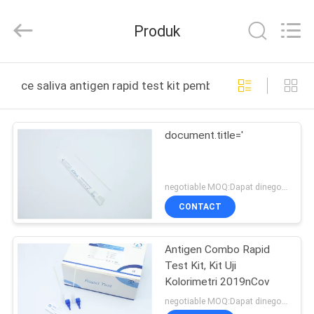
2026
Guangzhou
Decheng
Produk
Biotechnology
Co.,LTD.
All
Rights
Reserved.
RUMAH
ce saliva antigen rapid test kit pembuatan online
PRODUK
document.title='
TENTANG
KAMI
negotiable MOQ:Dapat dinegosiasikan
CONTACT
TUR
Antigen Combo Rapid
PABRIK
Test Kit, Kit Uji
Kolorimetri 2019nCov
KONTROL
negotiable MOQ:Dapat dinegosiasikan