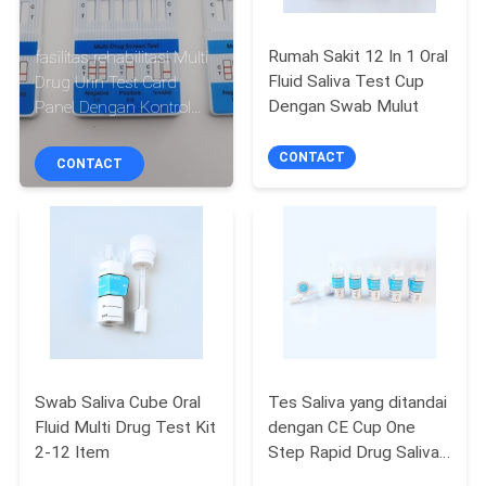
KUALITAS
Rumah Sakit 12 In 1 Oral
fasilitas rehabilitasi Multi
HUBUNGI
Fluid Saliva Test Cup
Drug Urin Test Card
Dengan Swab Mulut
Panel Dengan Kontrol
KAMI
Adulterant
CONTACT
CONTACT
BERITA
PERMINTAAN
PENAWARAN
SITEMAP
Swab Saliva Cube Oral
Tes Saliva yang ditandai
Fluid Multi Drug Test Kit
dengan CE Cup One
PRIVACY
2-12 Item
Step Rapid Drug Saliva
POLICY
Screening Test