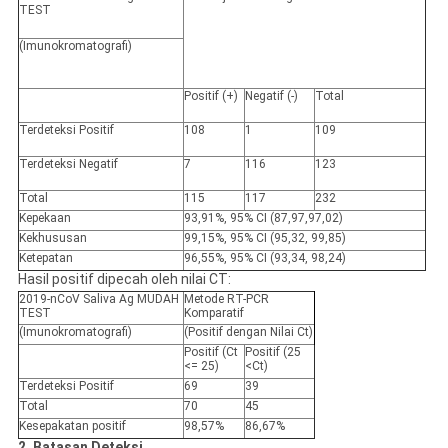
TEST
(Imunokromatografi)
Positif (+)
Negatif (-)
Total
Terdeteksi
Positif
108
1
109
Terdeteksi
Negatif
7
116
123
Total
115
117
232
Kepekaan
93,91%, 95% CI (87,97,97,02)
Kekhususan
99,15%, 95% CI (95,32, 99,85)
Ketepatan
96,55%, 95% CI (93,34, 98,24)
Hasil positif dipecah oleh nilai CT:
2019-nCoV Saliva Ag MUDAH
Metode RT-PCR
TEST
Komparatif
(Imunokromatografi)
(Positif dengan Nilai Ct)
Positif (Ct
Positif (25
<= 25)
<Ct)
Terdeteksi
Positif
69
39
Total
70
45
Kesepakatan positif
98,57%
86,67%
2. Batasan Deteksi