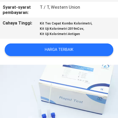
KUALITAS
Syarat-syarat
T / T, Western Union
pembayaran:
HUBUNGI
Cahaya Tinggi:
,
Kit Tes Cepat Kombo Kolorimetri
KAMI
,
Kit Uji Kolorimetri 2019nCov
Kit Uji Kolorimetri Antigen
BERITA
HARGA TERBAIK
PERMINTAAN
PENAWARAN
SITEMAP
PRIVACY
POLICY