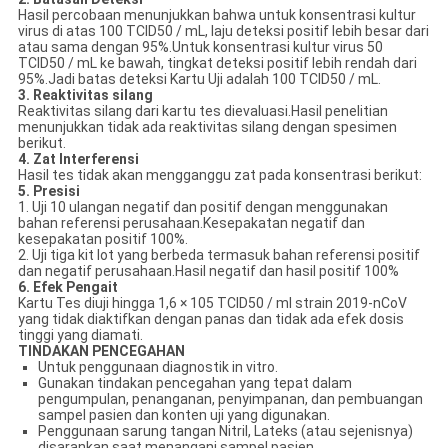
Hasil percobaan menunjukkan bahwa untuk konsentrasi kultur
virus di atas 100 TCID50 / mL, laju deteksi positif lebih besar dari
atau sama dengan 95%.Untuk konsentrasi kultur virus 50
TCID50 / mL ke bawah, tingkat deteksi positif lebih rendah dari
95%.Jadi batas deteksi Kartu Uji adalah 100 TCID50 / mL.
3. Reaktivitas silang
Reaktivitas silang dari kartu tes dievaluasi.Hasil penelitian
menunjukkan tidak ada reaktivitas silang dengan spesimen
berikut.
4. Zat Interferensi
Hasil tes tidak akan mengganggu zat pada konsentrasi berikut:
5. Presisi
1. Uji 10 ulangan negatif dan positif dengan menggunakan
bahan referensi perusahaan.Kesepakatan negatif dan
kesepakatan positif 100%.
2. Uji tiga kit lot yang berbeda termasuk bahan referensi positif
dan negatif perusahaan.Hasil negatif dan hasil positif 100%
6. Efek Pengait
Kartu Tes diuji hingga 1,6 × 105 TCID50 / ml strain 2019-nCoV
yang tidak diaktifkan dengan panas dan tidak ada efek dosis
tinggi yang diamati.
TINDAKAN PENCEGAHAN
Untuk penggunaan diagnostik in vitro.
Gunakan tindakan pencegahan yang tepat dalam
pengumpulan, penanganan, penyimpanan, dan pembuangan
sampel pasien dan konten uji yang digunakan.
Penggunaan sarung tangan Nitril, Lateks (atau sejenisnya)
disarankan saat menangani sampel pasien.