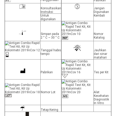
Pabrikan
Konsultasikan
Jangan
Instruksi
Digunakan
Untuk
Kembali
digunakan
Simpan pada
Nomor
2 ° C ~ 30 ° C
Katalog
Tanggal habis
Jauhkan
tempo
dari sinar
matahari
Pabrikan
Tes per Kit
Nomor Lot
Alat
Kesehatan
Diagnostik
In Vitro
Tetap Kering