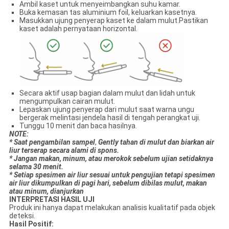
Ambil kaset untuk menyeimbangkan suhu kamar.
Buka kemasan tas aluminium foil, keluarkan kasetnya.
Masukkan ujung penyerap kaset ke dalam mulut.Pastikan
kaset adalah pernyataan horizontal.
Secara aktif usap bagian dalam mulut dan lidah untuk
mengumpulkan cairan mulut.
Lepaskan ujung penyerap dari mulut saat warna ungu
bergerak melintasi jendela hasil di tengah perangkat uji.
Tunggu 10 menit dan baca hasilnya.
N
OTE:
* Saat pengambilan sampel
,
Gentl
y
tahan di mulut dan biarkan air
liur terserap secara alami di spons.
* Jangan makan, minum
,
atau merokok sebelum ujian setidaknya
selama 30 menit.
* Setiap spesimen air liur sesuai untuk pengujian tetapi spesimen
air liur dikumpulkan di pagi hari, sebelum dibilas mulut, makan
atau minum, dianjurkan
INTERPRETASI HASIL UJI
Produk ini hanya dapat melakukan analisis kualitatif pada objek
deteksi.
Hasil Positif: