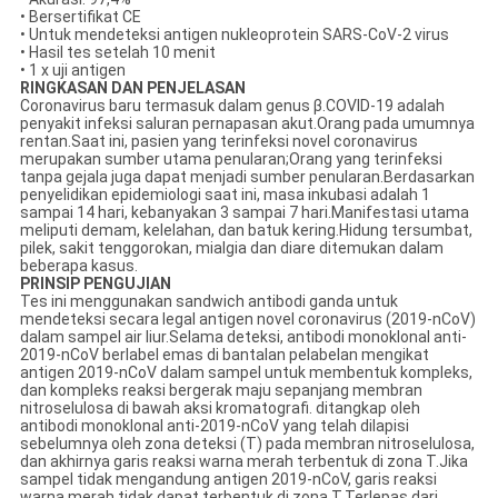
• Bersertifikat CE
• Untuk mendeteksi antigen nukleoprotein SARS-CoV-2 virus
• Hasil tes setelah 10 menit
• 1 x uji antigen
RINGKASAN DAN PENJELASAN
Coronavirus baru termasuk dalam genus β.COVID-19 adalah
penyakit infeksi saluran pernapasan akut.Orang pada umumnya
rentan.Saat ini, pasien yang terinfeksi novel coronavirus
merupakan sumber utama penularan;Orang yang terinfeksi
tanpa gejala juga dapat menjadi sumber penularan.Berdasarkan
penyelidikan epidemiologi saat ini, masa inkubasi adalah 1
sampai 14 hari, kebanyakan 3 sampai 7 hari.Manifestasi utama
meliputi demam, kelelahan, dan batuk kering.Hidung tersumbat,
pilek, sakit tenggorokan, mialgia dan diare ditemukan dalam
beberapa kasus.
PRINSIP PENGUJIAN
Tes ini menggunakan sandwich antibodi ganda untuk
mendeteksi secara legal antigen novel coronavirus (2019-nCoV)
dalam sampel air liur.Selama deteksi, antibodi monoklonal anti-
2019-nCoV berlabel emas di bantalan pelabelan mengikat
antigen 2019-nCoV dalam sampel untuk membentuk kompleks,
dan kompleks reaksi bergerak maju sepanjang membran
nitroselulosa di bawah aksi kromatografi. ditangkap oleh
antibodi monoklonal anti-2019-nCoV yang telah dilapisi
sebelumnya oleh zona deteksi (T) pada membran nitroselulosa,
dan akhirnya garis reaksi warna merah terbentuk di zona T.Jika
sampel tidak mengandung antigen 2019-nCoV, garis reaksi
warna merah tidak dapat terbentuk di zona T.Terlepas dari