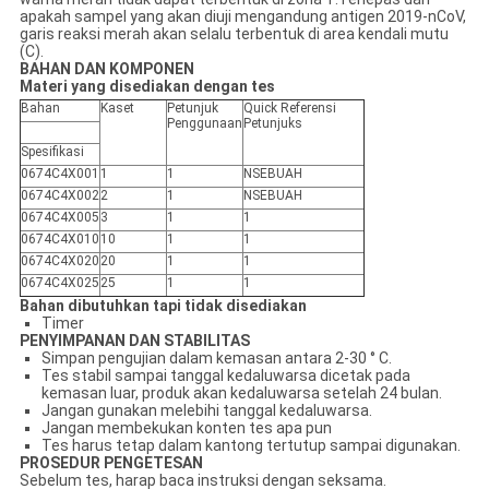
apakah sampel yang akan diuji mengandung antigen 2019-nCoV,
garis reaksi merah akan selalu terbentuk di area kendali mutu
(C).
BAHAN DAN KOMPONEN
Materi yang disediakan dengan tes
Bahan
Kaset
Petunjuk
Q
uick
Referensi
Penggunaan
Petunjuk
s
Spesifikasi
0674C4X001
1
1
N
SEBUAH
0674C4X002
2
1
N
SEBUAH
0674C4X005
3
1
1
0674C4X010
10
1
1
0674C4X02
0
20
1
1
0674C4X025
25
1
1
Bahan dibutuhkan tapi tidak disediakan
Timer
PENYIMPANAN DAN STABILITAS
Simpan pengujian dalam kemasan antara 2-30 ° C.
Tes stabil sampai tanggal kedaluwarsa dicetak pada
kemasan luar, produk akan kedaluwarsa setelah 24 bulan.
Jangan gunakan melebihi tanggal kedaluwarsa.
Jangan membekukan konten tes apa pun
Tes harus tetap dalam kantong tertutup sampai digunakan.
PROSEDUR PENGETESAN
Sebelum tes, harap baca instruksi dengan seksama.