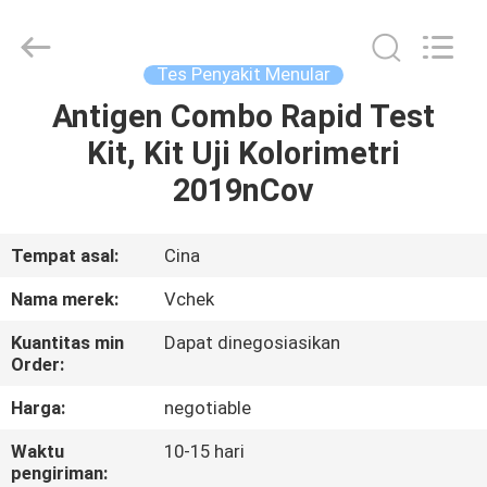
2025
Guangzhou
Decheng
Biotechnology
Co.,LTD.
Tes Penyakit Menular
All
Rights
Reserved.
Antigen Combo Rapid Test
RUMAH
Kit, Kit Uji Kolorimetri
PRODUK
2019nCov
TENTANG
Tempat asal:
Cina
KAMI
Nama merek:
Vchek
Kuantitas min
Dapat dinegosiasikan
TUR
Order:
PABRIK
Harga:
negotiable
Waktu
10-15 hari
KONTROL
pengiriman: