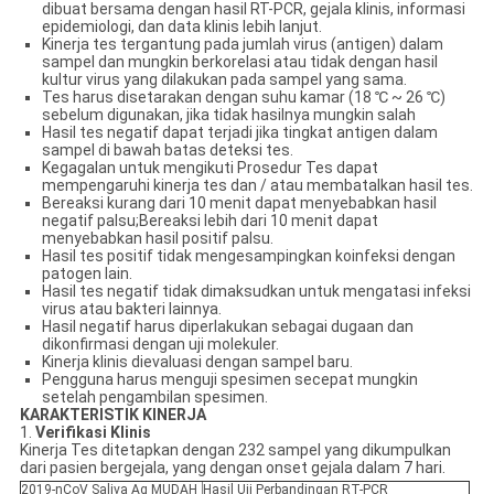
dibuat bersama dengan hasil RT-PCR, gejala klinis, informasi
epidemiologi, dan data klinis lebih lanjut.
Kinerja tes tergantung pada jumlah virus (antigen) dalam
sampel dan mungkin berkorelasi atau tidak dengan hasil
kultur virus yang dilakukan pada sampel yang sama.
Tes harus disetarakan dengan suhu kamar (18 ℃ ~ 26 ℃)
sebelum digunakan, jika tidak hasilnya mungkin salah
Hasil tes negatif dapat terjadi jika tingkat antigen dalam
sampel di bawah batas deteksi tes.
Kegagalan untuk mengikuti Prosedur Tes dapat
mempengaruhi kinerja tes dan / atau membatalkan hasil tes.
Bereaksi kurang dari 10 menit dapat menyebabkan hasil
negatif palsu;Bereaksi lebih dari 10 menit dapat
menyebabkan hasil positif palsu.
Hasil tes positif tidak mengesampingkan koinfeksi dengan
patogen lain.
Hasil tes negatif tidak dimaksudkan untuk mengatasi infeksi
virus atau bakteri lainnya.
Hasil negatif harus diperlakukan sebagai dugaan dan
dikonfirmasi dengan uji molekuler.
Kinerja klinis dievaluasi dengan sampel baru.
Pengguna harus menguji spesimen secepat mungkin
setelah pengambilan spesimen.
KARAKTERISTIK KINERJA
1.
Verifikasi Klinis
Kinerja Tes ditetapkan dengan 232 sampel yang dikumpulkan
dari pasien bergejala, yang dengan onset gejala dalam 7 hari.
2019-nCoV Saliva Ag MUDAH
Hasil Uji Perbandingan RT-PCR