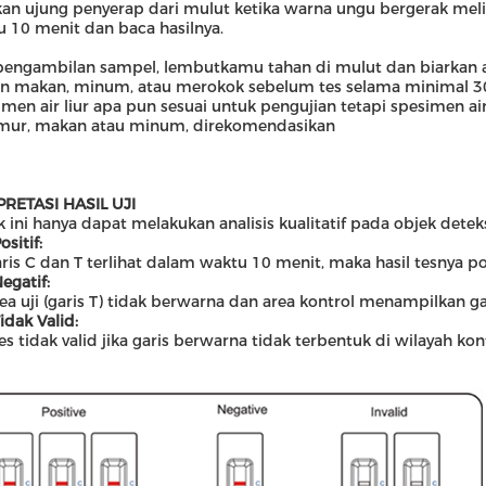
an ujung penyerap dari mulut ketika warna ungu bergerak melint
 10 menit dan baca hasilnya.
 pengambilan sampel
,
lembut
kamu
tahan di mulut dan biarkan a
an makan, minum
,
atau merokok sebelum tes selama minimal 30
imen air liur apa pun sesuai untuk pengujian tetapi spesimen ai
mur, makan atau minum, direkomendasikan
PRETASI HASIL UJI
 ini hanya dapat melakukan analisis kualitatif pada objek deteks
ositif:
aris C dan T terlihat dalam waktu 10 menit, maka hasil tesnya pos
egatif:
rea uji (garis T) tidak berwarna dan area kontrol menampilkan ga
idak Valid:
tes tidak valid jika garis berwarna tidak terbentuk di wilayah k