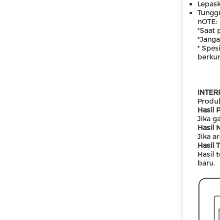
Lepask
Tunggu
n
OTE:
*Saat
*Jang
* Spes
berku
INTER
Produk
Hasil P
Jika g
Hasil N
Jika a
Hasil T
Hasil 
baru.