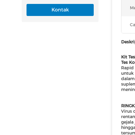
Me
Kontak
Ca
Deskri
Kit T
Tes K
Rapid 
untuk 
dalam 
suplem
mening
RINGK
Virus 
rentan
gejala
hingga
tersum