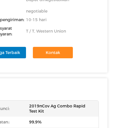
negotiable
pengiriman:
10-15 hari
syarat
T / T, Western Union
yaran:
ga Terbaik
Kontak
2019nCov Ag Combo Rapid
unci:
Test Kit
tan::
99,9%