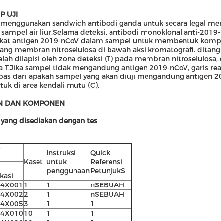
P UJI
i menggunakan sandwich antibodi ganda untuk secara legal men
sampel air liur.Selama deteksi, antibodi monoklonal anti-2019
kat antigen 2019-nCoV dalam sampel untuk membentuk komplek
ang membran nitroselulosa di bawah aksi kromatografi. ditan
elah dilapisi oleh zona deteksi (T) pada membran nitroselulosa,
a T.Jika sampel tidak mengandung antigen 2019-nCoV, garis re
epas dari apakah sampel yang akan diuji mengandung antigen 20
tuk di area kendali mutu (C).
N DAN KOMPONEN
yang disediakan dengan tes
-
Instruksi
Q
uick
Kaset
untuk
Referensi
penggunaan
Petunjuk
S
ikasi
C4X001
1
1
n
SEBUAH
C4X002
2
1
n
SEBUAH
C4X005
3
1
1
C4X010
10
1
1