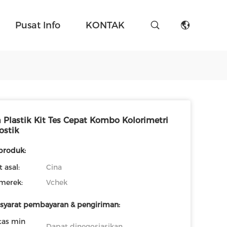
Pusat Info
KONTAK
 Plastik Kit Tes Cepat Kombo Kolorimetri
ostik
 produk:
 asal:
Cina
merek:
Vchek
-syarat pembayaran & pengiriman:
tas min
Dapat dinegosiasikan