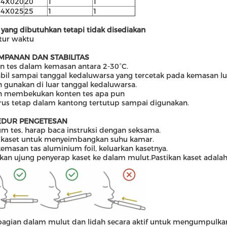
C4X02
0
20
1
1
C4X025
25
1
1
yang dibutuhkan tetapi tidak disediakan
tur waktu
MPANAN DAN STABILITAS
 tes dalam kemasan antara 2-30°C.
abil sampai tanggal kedaluwarsa yang tercetak pada kemasan lu
 gunakan di luar tanggal kedaluwarsa.
n membekukan konten tes apa pun
rus tetap dalam kantong tertutup sampai digunakan.
EDUR PENGETESAN
m tes, harap baca instruksi dengan seksama.
 kaset untuk menyeimbangkan suhu kamar.
emasan tas aluminium foil, keluarkan kasetnya.
an ujung penyerap kaset ke dalam mulut.Pastikan kaset adalah
agian dalam mulut dan lidah secara aktif untuk mengumpulkan 