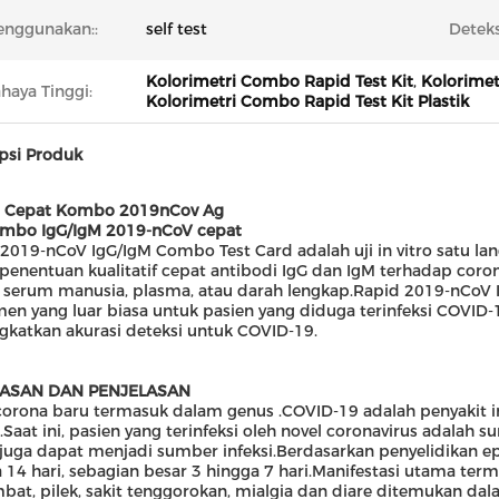
nggunakan::
self test
Deteks
Kolorimetri Combo Rapid Test Kit
,
Kolorimet
haya Tinggi:
Kolorimetri Combo Rapid Test Kit Plastik
psi Produk
es Cepat Kombo 2019nCov Ag
ombo IgG/IgM 2019-nCoV cepat
2019-nCoV IgG/IgM Combo Test Card adalah uji in vitro satu la
penentuan kualitatif cepat antibodi IgG dan IgM terhadap coro
serum manusia, plasma, atau darah lengkap.Rapid 2019-nCoV 
en yang luar biasa untuk pasien yang diduga terinfeksi COVID-1
katkan akurasi deteksi untuk COVID-19.
ASAN DAN PENJELASAN
corona baru termasuk dalam genus .COVID-19 adalah penyakit 
.Saat ini, pasien yang terinfeksi oleh novel coronavirus adalah 
 juga dapat menjadi sumber infeksi.Berdasarkan penyelidikan ep
 14 hari, sebagian besar 3 hingga 7 hari.Manifestasi utama te
bat, pilek, sakit tenggorokan, mialgia dan diare ditemukan da