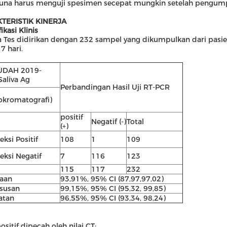
una harus menguji spesimen secepat mungkin setelah pengum
TERISTIK KINERJA
fikasi Klinis
a Tes didirikan dengan 232 sampel yang dikumpulkan dari pasie
7 hari.
UDAH 2019-
aliva Ag
Perbandingan Hasil Uji RT-PCR
okromatografi)
positif
Negatif (-)
Total
(+)
eksi
Positif
108
1
109
eksi
Negatif
7
116
123
115
117
232
aan
93,91%, 95% CI (87,97,97,02)
susan
99,15%, 95% CI (95,32, 99,85)
atan
96,55%, 95% CI (93,34, 98,24)
ositif dipecah oleh nilai CT: