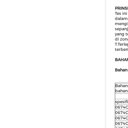
PRINSI
Tes in
dalam 
mengi
sepanj
yang t
di zon
T.Terl
terben
BAHA
Bahan 
Bahan
bahan
spesif
0674
0674
0674
0674