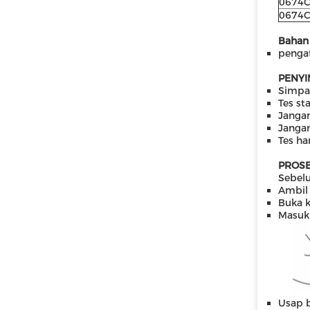
0674
0674
Bahan 
penga
PENYI
Simpan
Tes st
Jangan
Janga
Tes ha
PROS
Sebelu
Ambil
Buka k
Masukk
Usap b