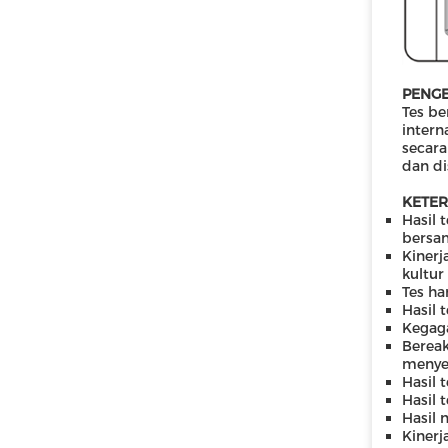
PENGE
Tes be
intern
secara
dan di
KETE
Hasil 
bersam
Kinerj
kultur
Tes ha
Hasil 
Kegaga
Bereak
menyeb
Hasil 
Hasil 
Hasil 
Kinerj