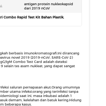
antigen protein nukleokapsid
i:
dari 2019 nCoV
ri Combo Rapid Test Kit Bahan Plastik
,
ngkah berbasis imunokromatografi.Ini dirancang
navirus novel 2019 (2019-nCoV, SARS-CoV-2)
IgG/IgM Combo Test Card adalah deteksi
9 selain tes asam nukleat, yang dapat sangat
infeksi saluran pernapasan akut.Orang umumnya
sumber utama infeksi;orang yang terinfeksi tanpa
idemiologi saat ini, masa inkubasi adalah 1
rmasuk demam, kelelahan dan batuk kering.Hidung
lam beberapa kasus.