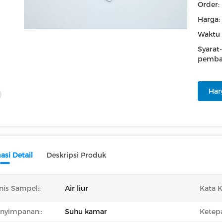
Order:
Harga:
Waktu 
Syarat-
pemba
Har
asi Detail
Deskripsi Produk
nis Sampel::
Air liur
Kata K
nyimpanan::
Suhu kamar
Ketepa