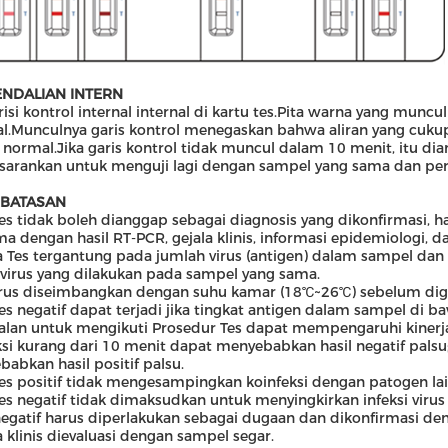
NDALIAN INTERN
risi kontrol internal internal di kartu tes.Pita warna yang muncu
al.Munculnya garis kontrol menegaskan bahwa aliran yang cukup 
 normal.Jika garis kontrol tidak muncul dalam 10 menit, itu di
sarankan untuk menguji lagi dengan sampel yang sama dan per
RBATASAN
tes tidak boleh dianggap sebagai diagnosis yang dikonfirmasi, ha
a dengan hasil RT-PCR, gejala klinis, informasi epidemiologi, dan
a Tes tergantung pada jumlah virus (antigen) dalam sampel dan
 virus yang dilakukan pada sampel yang sama.
rus diseimbangkan dengan suhu kamar (18℃~26℃) sebelum digun
tes negatif dapat terjadi jika tingkat antigen dalam sampel di b
lan untuk mengikuti Prosedur Tes dapat mempengaruhi kinerja
si kurang dari 10 menit dapat menyebabkan hasil negatif palsu;
abkan hasil positif palsu.
tes positif tidak mengesampingkan koinfeksi dengan patogen lai
tes negatif tidak dimaksudkan untuk menyingkirkan infeksi virus 
negatif harus diperlakukan sebagai dugaan dan dikonfirmasi den
a klinis dievaluasi dengan sampel segar.