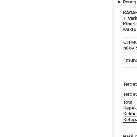
Pengg
KARAK
1.
Veri
Kinerj
waktu 
UJI M
nCoV S
(Imun
Terdet
Terdet
Total
Kepek
Kekhu
Ketep
Hasil p