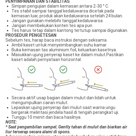
PENYIMPANAN DAN STABILITAS
Simpan pengujian dalam kemasan antara 2-30 ° C.
Tes stabil sampai tanggal kedaluwarsa dicetak pada
kemasan luar, produk akan kedaluwarsa setelah 24 bulan.
Jangan gunakan melebihi tanggal kedaluwarsa.
Jangan membekukan konten tes apa pun
Tes harus tetap dalam kantong tertutup sampai digunakan.
PROSEDUR PENGETESAN
Sebelum tes, harap baca instruksi dengan seksama.
Ambil kaset untuk menyeimbangkan suhu kamar.
Buka kemasan tas aluminium foil, keluarkan kasetnya.
Masukkan ujung penyerap kaset ke dalam mulut.Pastikan
kaset adalah pernyataan horizontal.
Secara aktif usap bagian dalam mulut dan lidah untuk
mengumpulkan cairan mulut.
Lepaskan ujung penyerap dari mulut saat warna ungu
bergerak melintasi jendela hasil di tengah perangkat uji.
Tunggu 10 menit dan baca hasilnya.
N
OTE:
* Saat pengambilan sampel
,
Gentl
y
tahan di mulut dan biarkan air
liur terserap secara alami di spons.