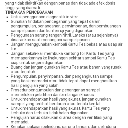
yang tidak diaktifkan dengan panas dan tidak ada efek dosis
tinggi yang diamati.
TINDAKAN PENCEGAHAN
Untuk penggunaan diagnostik in vitro.
Gunakan tindakan pencegahan yang tepat dalam
pengumpulan, penanganan, penyimpanan, dan pembuangan
sampel pasien dan konten uji yang digunakan.
Penggunaan sarung tangan Nitril, Lateks (atau sejenisnya)
disarankan saat menangani sampel pasien.
Jangan menggunakan kembali Kartu Tes bekas atau usap air
liur.
Jangan sekali-kali membuka kantong foil Kartu Tes yang
memaparkannya ke lingkungan sekitar sampai Kartu Tes
siap untuk segera digunakan.
Buang dan jangan gunakan Kartu Tes atau bahan yang rusak
atau terjatuh.
Pengumpulan, penyimpanan, dan pengangkutan sampel
yang tidak memadai atau tidak tepat dapat menghasilkan
hasil pengujian yang salah.
Prosedur pengumpulan dan penanganan sampel
memerlukan pelatihan dan bimbingan khusus.
Untuk mendapatkan hasil yang akurat, jangan gunakan
sampel yang terlihat berdarah atau terlalu kental.
Untuk mendapatkan hasil yang akurat, Kartu Tes yang
terbuka dan terbuka tidak boleh digunakan.
Pengujian harus dilakukan di area dengan ventilasi yang
memadai.
Kenakan pakaian pelindung, sarung tangan, dan pelindung