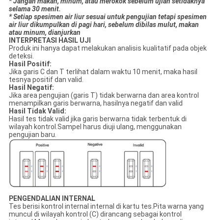
* Jangan makan, minum
,
atau merokok sebelum ujian setidaknya
selama 30 menit.
* Setiap spesimen air liur sesuai untuk pengujian tetapi spesimen
air liur dikumpulkan di pagi hari, sebelum dibilas mulut, makan
atau minum, dianjurkan
INTERPRETASI HASIL UJI
Produk ini hanya dapat melakukan analisis kualitatif pada objek
deteksi.
Hasil Positif:
Jika garis C dan T terlihat dalam waktu 10 menit, maka hasil
tesnya positif dan valid.
Hasil Negatif:
Jika area pengujian (garis T) tidak berwarna dan area kontrol
menampilkan garis berwarna, hasilnya negatif dan valid
Hasil Tidak Valid:
Hasil tes tidak valid jika garis berwarna tidak terbentuk di
wilayah kontrol.Sampel harus diuji ulang, menggunakan
pengujian baru.
PENGENDALIAN INTERNAL
Tes berisi kontrol internal internal di kartu tes.Pita warna yang
muncul di wilayah kontrol (C) dirancang sebagai kontrol