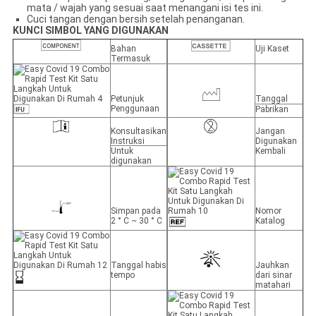
mata / wajah yang sesuai saat menangani isi tes ini.
Cuci tangan dengan bersih setelah penanganan.
KUNCI SIMBOL YANG DIGUNAKAN
Bahan
Uji Kaset
Termasuk
Petunjuk
Tanggal
Penggunaan
Pabrikan
Konsultasikan
Jangan
Instruksi
Digunakan
Untuk
Kembali
digunakan
Simpan pada
Nomor
2 ° C ~ 30 ° C
Katalog
Tanggal habis
Jauhkan
tempo
dari sinar
matahari