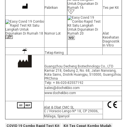
Pabrikan
Tes per Kit
Nomor Lot
Alat
Kesehatan
Diagnostik
In Vitro
Tetap Kering
Guangzhou Decheng Biotechnology Co., LTD
Kamar 218, Gedung 2, No. 68, Jalan Nanxiang,
Kota Sains, Distrik Huangpu, 510000, Guangzhou
PRChina
Telp: + 86-020-82557192
sales@dochekbio.com
www.dochekbio.com
Alat & Obat CMC SL
C / Horacio Lengo Nº 18, CP 29006,
Málaga, Spanyol
COVID 19 Combo Rapid Test Kit
Kit Tes Cepat Kombo Mudah