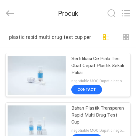
2026
Guangzhou
Decheng
Produk
Biotechnology
Co.,LTD.
All
Rights
Reserved.
RUMAH
plastic rapid multi drug test cup pembuatan online
PRODUK
Sertifikasi Ce Piala Tes
Obat Cepat Plastik Sekali
TENTANG
Pakai
KAMI
negotiable MOQ:Dapat dinegosiasikan
CONTACT
TUR
Bahan Plastik Transparan
PABRIK
Rapid Multi Drug Test
Cup
KONTROL
negotiable MOQ:Dapat dinegosiasikan