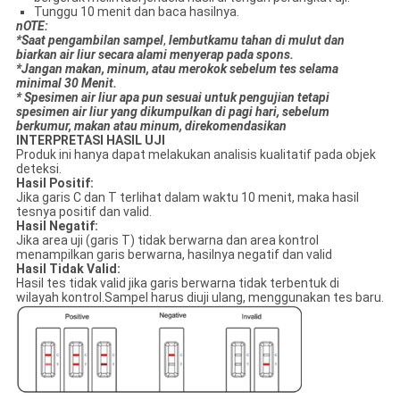
Tunggu 10 menit dan baca hasilnya.
n
OTE:
*Saat pengambilan sampel
,
lembut
kamu
tahan di mulut dan
biarkan air liur secara alami menyerap pada spons.
*Jangan makan, minum
,
atau merokok sebelum tes selama
minimal 30 Menit.
* Spesimen air liur apa pun sesuai untuk pengujian tetapi
spesimen air liur yang dikumpulkan di pagi hari, sebelum
berkumur, makan atau minum, direkomendasikan
INTERPRETASI HASIL UJI
Produk ini hanya dapat melakukan analisis kualitatif pada objek
deteksi.
Hasil Positif:
Jika garis C dan T terlihat dalam waktu 10 menit, maka hasil
tesnya positif dan valid.
Hasil Negatif:
Jika area uji (garis T) tidak berwarna dan area kontrol
menampilkan garis berwarna, hasilnya negatif dan valid
Hasil Tidak Valid:
Hasil tes tidak valid jika garis berwarna tidak terbentuk di
wilayah kontrol.Sampel harus diuji ulang, menggunakan tes baru.