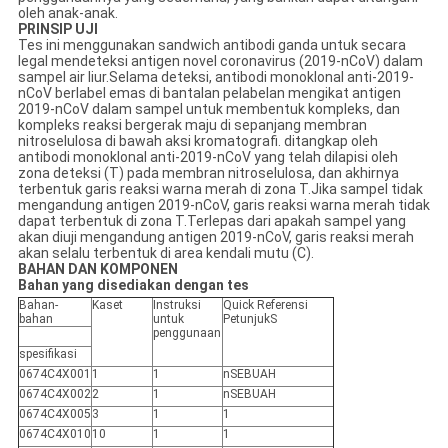
oleh anak-anak.
PRINSIP UJI
Tes ini menggunakan sandwich antibodi ganda untuk secara
legal mendeteksi antigen novel coronavirus (2019-nCoV) dalam
sampel air liur.Selama deteksi, antibodi monoklonal anti-2019-
nCoV berlabel emas di bantalan pelabelan mengikat antigen
2019-nCoV dalam sampel untuk membentuk kompleks, dan
kompleks reaksi bergerak maju di sepanjang membran
nitroselulosa di bawah aksi kromatografi. ditangkap oleh
antibodi monoklonal anti-2019-nCoV yang telah dilapisi oleh
zona deteksi (T) pada membran nitroselulosa, dan akhirnya
terbentuk garis reaksi warna merah di zona T.Jika sampel tidak
mengandung antigen 2019-nCoV, garis reaksi warna merah tidak
dapat terbentuk di zona T.Terlepas dari apakah sampel yang
akan diuji mengandung antigen 2019-nCoV, garis reaksi merah
akan selalu terbentuk di area kendali mutu (C).
BAHAN DAN KOMPONEN
Bahan yang disediakan dengan tes
Bahan-
Kaset
Instruksi
Q
uick
Referensi
bahan
untuk
Petunjuk
S
penggunaan
spesifikasi
0674C4X001
1
1
n
SEBUAH
0674C4X002
2
1
n
SEBUAH
0674C4X005
3
1
1
0674C4X010
10
1
1