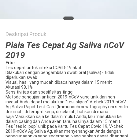
Deskripsi Produk
Piala Tes Cepat Ag Saliva nCoV
2019
Fitur
Tes cepat untuk infeksi COVID-19 aktif
Dilakukan dengan pengambilan swab oral (saliva) - tidak
diperlukan swab
Visual, hasil yang mudah dibaca hanya dalam 15 menit
Akurasi 98,1%
Sensitivitas dan spesifisitas tinggi
Metode pengujian antigen 2019-nCoV yang unik dan non-
invasif.Anda dapat melakukan "tes lolipop" V-chek 2019-nCoV
Ag Saliva Rapid Test Card (Immunochromatography) ini sendiri
di rumah, di tempat kerja, di sekolah, bahkan di mana
saja.Masukkan saja ke dalam mulut Anda, lalu masukkan ke
dalam casing dan Anda akan tahu hasilnya dalam 15 menit.
Tes "tes lolipop" unik pada Kartu Tes Cepat Covid 19, V-chek
2019-nCoV Ag Saliva Ag, akan menyenangkan Anda dengan
penggunaannya yang sederhana, yang bahkan dapat ditangani