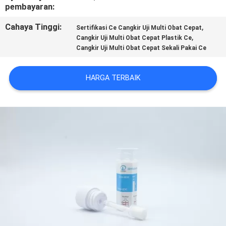
KUALITAS
pembayaran:
Cahaya Tinggi:
,
Sertifikasi Ce Cangkir Uji Multi Obat Cepat
HUBUNGI
,
Cangkir Uji Multi Obat Cepat Plastik Ce
Cangkir Uji Multi Obat Cepat Sekali Pakai Ce
KAMI
HARGA TERBAIK
BERITA
PERMINTAAN
PENAWARAN
SITEMAP
PRIVACY
POLICY