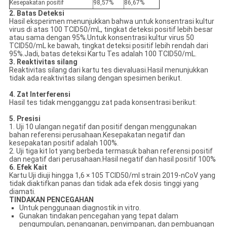
Kesepakatan positif
98,57%
86,67%
2. Batas Deteksi
Hasil eksperimen menunjukkan bahwa untuk konsentrasi kultur
virus di atas 100 TCID50/mL, tingkat deteksi positif lebih besar
atau sama dengan 95%.Untuk konsentrasi kultur virus 50
TCID50/mL ke bawah, tingkat deteksi positif lebih rendah dari
95%.Jadi, batas deteksi Kartu Tes adalah 100 TCID50/mL.
3. Reaktivitas silang
Reaktivitas silang dari kartu tes dievaluasi.Hasil menunjukkan
tidak ada reaktivitas silang dengan spesimen berikut.
4. Zat Interferensi
Hasil tes tidak mengganggu zat pada konsentrasi berikut:
5. Presisi
1. Uji 10 ulangan negatif dan positif dengan menggunakan
bahan referensi perusahaan.Kesepakatan negatif dan
kesepakatan positif adalah 100%.
2. Uji tiga kit lot yang berbeda termasuk bahan referensi positif
dan negatif dari perusahaan.Hasil negatif dan hasil positif 100%
6. Efek Kait
Kartu Uji diuji hingga 1,6 × 105 TCID50/ml strain 2019-nCoV yang
tidak diaktifkan panas dan tidak ada efek dosis tinggi yang
diamati.
TINDAKAN PENCEGAHAN
Untuk penggunaan diagnostik in vitro.
Gunakan tindakan pencegahan yang tepat dalam
pengumpulan, penanganan, penyimpanan, dan pembuangan