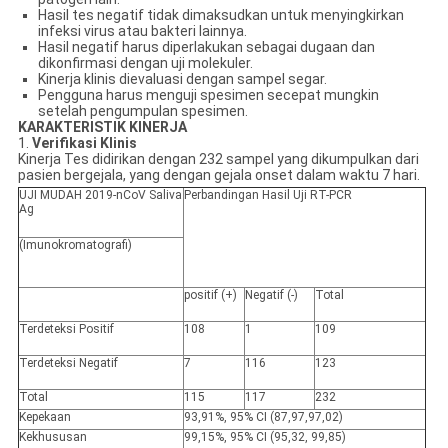
Hasil tes negatif tidak dimaksudkan untuk menyingkirkan
infeksi virus atau bakteri lainnya.
Hasil negatif harus diperlakukan sebagai dugaan dan
dikonfirmasi dengan uji molekuler.
Kinerja klinis dievaluasi dengan sampel segar.
Pengguna harus menguji spesimen secepat mungkin
setelah pengumpulan spesimen.
KARAKTERISTIK KINERJA
1.
Verifikasi Klinis
Kinerja Tes didirikan dengan 232 sampel yang dikumpulkan dari
pasien bergejala, yang dengan gejala onset dalam waktu 7 hari.
UJI MUDAH 2019-nCoV Saliva
Perbandingan Hasil Uji RT-PCR
Ag
(Imunokromatografi)
positif (+)
Negatif (-)
Total
Terdeteksi
Positif
108
1
109
Terdeteksi
Negatif
7
116
123
Total
115
117
232
Kepekaan
93,91%, 95% CI (87,97,97,02)
Kekhususan
99,15%, 95% CI (95,32, 99,85)