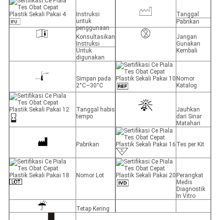
Instruksi
Tanggal
untuk
Pabrikan
penggunaan
Konsultasikan
Jangan
Instruksi
Gunakan
Untuk
Kembali
digunakan
Simpan pada
Nomor
2°C~30°C
Katalog
Tanggal habis
Jauhkan
tempo
dari Sinar
Matahari
Pabrikan
Tes per Kit
Nomor Lot
Perangkat
Medis
Diagnostik
In Vitro
Tetap Kering