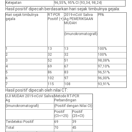
Ketepatan
96,55%, 95% CI (93,34, 98,24)
Hasil positif dipecah berdasarkan hari sejak timbulnya gejala:
Hari sejak timbulnya
RT-PCR
2019-nCoV Saliva
PPA
gejala
Positif (+)
Ag PEMERIKSAAN
MUDAH
(Imunokromatografi)
1
13
13
100%
2
32
32
100%
3
52
51
98,08%
4
69
67
97,10%
5
86
83
96,51%
6
102
97
96,00%
7
115
108
93,91%
Hasil positif dipecah oleh nilai CT:
UJI MUDAH 2019-nCoV Saliva
Metode RT-PCR
Ag
Perbandingan
(Imunokromatografi)
(Positif dengan Nilai Ct)
Positif
Positif
(Ct<=25)
(25<Ct)
Terdeteksi
Positif
69
39
Total
70
45