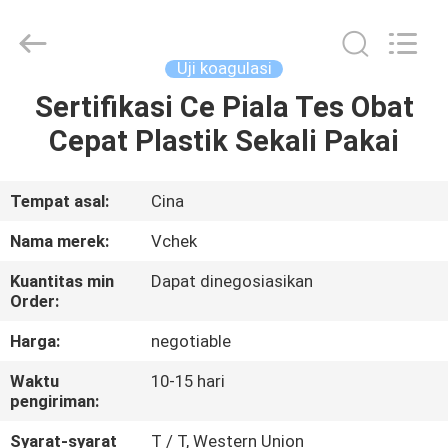
2026
Guangzhou
Decheng
Biotechnology
Co.,LTD.
Uji koagulasi
All
Rights
Reserved.
Sertifikasi Ce Piala Tes Obat
RUMAH
Cepat Plastik Sekali Pakai
PRODUK
Tempat asal:
Cina
TENTANG
Nama merek:
Vchek
KAMI
Kuantitas min
Dapat dinegosiasikan
Order:
TUR
Harga:
negotiable
PABRIK
Waktu
10-15 hari
pengiriman:
KONTROL
Syarat-syarat
T / T, Western Union