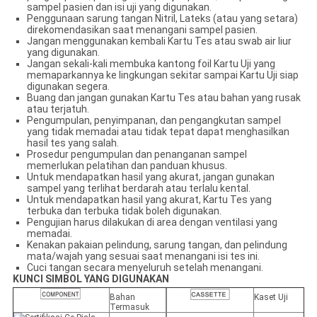
sampel pasien dan isi uji yang digunakan.
Penggunaan sarung tangan Nitril, Lateks (atau yang setara)
direkomendasikan saat menangani sampel pasien.
Jangan menggunakan kembali Kartu Tes atau swab air liur
yang digunakan.
Jangan sekali-kali membuka kantong foil Kartu Uji yang
memaparkannya ke lingkungan sekitar sampai Kartu Uji siap
digunakan segera.
Buang dan jangan gunakan Kartu Tes atau bahan yang rusak
atau terjatuh.
Pengumpulan, penyimpanan, dan pengangkutan sampel
yang tidak memadai atau tidak tepat dapat menghasilkan
hasil tes yang salah.
Prosedur pengumpulan dan penanganan sampel
memerlukan pelatihan dan panduan khusus.
Untuk mendapatkan hasil yang akurat, jangan gunakan
sampel yang terlihat berdarah atau terlalu kental.
Untuk mendapatkan hasil yang akurat, Kartu Tes yang
terbuka dan terbuka tidak boleh digunakan.
Pengujian harus dilakukan di area dengan ventilasi yang
memadai.
Kenakan pakaian pelindung, sarung tangan, dan pelindung
mata/wajah yang sesuai saat menangani isi tes ini.
Cuci tangan secara menyeluruh setelah menangani.
KUNCI SIMBOL YANG DIGUNAKAN
Bahan
Kaset Uji
Termasuk