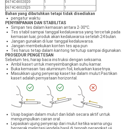
0674C4X02
0
20
1
1
0674C4X025
25
1
1
Bahan yang dibutuhkan tetapi tidak disediakan
pengatur waktu
PENYIMPANAN DAN STABILITAS
Simpan tes dalam kemasan antara 2-30°C.
Tes stabil sampai tanggal kedaluwarsa yang tercetak pada
kemasan luar, produk akan kedaluwarsa setelah 24 bulan.
Jangan gunakan di luar tanggal kedaluwarsa.
Jangan membekukan konten tes apa pun
Tes harus tetap dalam kantong tertutup sampai digunakan.
PROSEDUR PENGETESAN
Sebelum tes, harap baca instruksi dengan seksama.
Ambil kaset untuk menyeimbangkan suhu kamar.
Buka kemasan tas aluminium foil, keluarkan kasetnya.
Masukkan ujung penyerap kaset ke dalam mulut.Pastikan
kaset adalah pernyataan horizontal.
Usap bagian dalam mulut dan lidah secara aktif untuk
mengumpulkan cairan oral.
Lepaskan ujung penyerap dari mulut ketika warna ungu
bergerak melintasi jendela hasil di tengah perangkat uji.