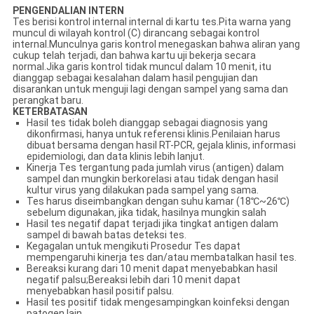
PENGENDALIAN INTERN
Tes berisi kontrol internal internal di kartu tes.Pita warna yang
muncul di wilayah kontrol (C) dirancang sebagai kontrol
internal.Munculnya garis kontrol menegaskan bahwa aliran yang
cukup telah terjadi, dan bahwa kartu uji bekerja secara
normal.Jika garis kontrol tidak muncul dalam 10 menit, itu
dianggap sebagai kesalahan dalam hasil pengujian dan
disarankan untuk menguji lagi dengan sampel yang sama dan
perangkat baru.
KETERBATASAN
Hasil tes tidak boleh dianggap sebagai diagnosis yang
dikonfirmasi, hanya untuk referensi klinis.Penilaian harus
dibuat bersama dengan hasil RT-PCR, gejala klinis, informasi
epidemiologi, dan data klinis lebih lanjut.
Kinerja Tes tergantung pada jumlah virus (antigen) dalam
sampel dan mungkin berkorelasi atau tidak dengan hasil
kultur virus yang dilakukan pada sampel yang sama.
Tes harus diseimbangkan dengan suhu kamar (18℃~26℃)
sebelum digunakan, jika tidak, hasilnya mungkin salah
Hasil tes negatif dapat terjadi jika tingkat antigen dalam
sampel di bawah batas deteksi tes.
Kegagalan untuk mengikuti Prosedur Tes dapat
mempengaruhi kinerja tes dan/atau membatalkan hasil tes.
Bereaksi kurang dari 10 menit dapat menyebabkan hasil
negatif palsu;Bereaksi lebih dari 10 menit dapat
menyebabkan hasil positif palsu.
Hasil tes positif tidak mengesampingkan koinfeksi dengan
patogen lain.