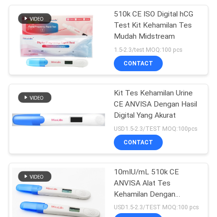
510k CE ISO Digital hCG
28
Test Kit Kehamilan Tes
Mudah Midstream
Uji koagulasi
1.5-2.3/test MOQ:100 pcs
CONTACT
Kit Tes Kehamilan Urine
CE ANVISA Dengan Hasil
Digital Yang Akurat
10
USD1.5-2.3/TEST MOQ:100pcs
CONTACT
Alat Uji IgG IgM
10mIU/mL 510k CE
ANVISA Alat Tes
Kehamilan Dengan
Tampilan Hasil Akurat
USD1.5-2.3/TEST MOQ:100 pcs
Digital