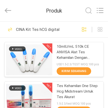
2026
Guangzhou
Decheng
Produk
Biotechnology
Co.,LTD.
All
Rights
Reserved.
RUMAH
60
CINA Kit Tes hCG digital
Kit Tes hCG digital
PRODUK
HOT
10mIU/mL 510k CE
ANVISA Alat Tes
TENTANG
Kehamilan Dengan
KAMI
Tampilan Hasil Akurat
USD1.5-2.3/TEST MOQ:100 pcs
Digital
KIRIM SEKARANG
12
TUR
HOT
Tes Kehamilan One Step
PABRIK
Kit Uji LH Digital
Hcg Midstream Untuk
Tes Akurat
KONTROL
1.5-2.3/test MOQ:100 pcs