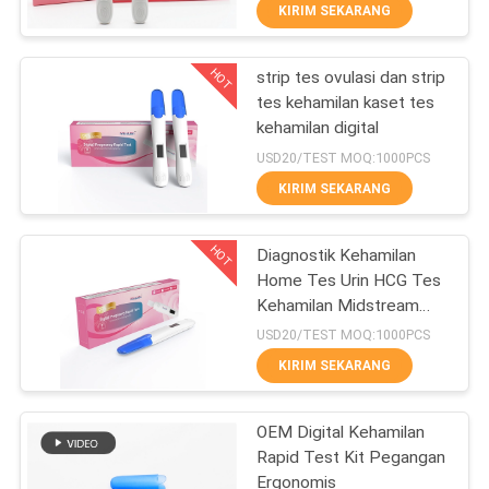
KUALITAS
KIRIM SEKARANG
HOT
strip tes ovulasi dan strip
HUBUNGI
11
tes kehamilan kaset tes
KAMI
kehamilan digital
Perangkat Tes DOA
USD20/TEST MOQ:1000PCS
BERITA
KIRIM SEKARANG
HOT
PERMINTAAN
Diagnostik Kehamilan
Home Tes Urin HCG Tes
PENAWARAN
Kehamilan Midstream
1
Self-Test
USD20/TEST MOQ:1000PCS
SITEMAP
Sistem
KIRIM SEKARANG
Immunofluorecense
PRIVACY
OEM Digital Kehamilan
Rapid Test Kit Pegangan
POLICY
Ergonomis