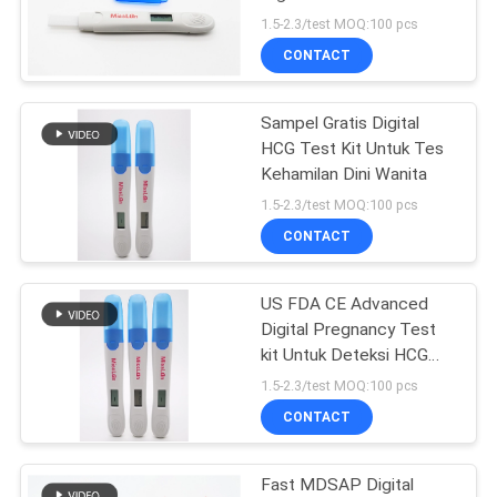
1.5-2.3/test MOQ:100 pcs
CONTACT
6
Tes & Peralatan
Sampel Gratis Digital
HCG Test Kit Untuk Tes
Cepat Hewan
Kehamilan Dini Wanita
Peliharaan
1.5-2.3/test MOQ:100 pcs
CONTACT
US FDA CE Advanced
21
Digital Pregnancy Test
Tes Penyakit
kit Untuk Deteksi HCG
Urin
1.5-2.3/test MOQ:100 pcs
Menular
CONTACT
Fast MDSAP Digital