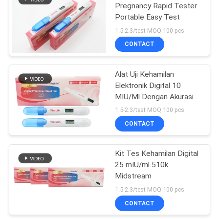
Pregnancy Rapid Tester
Portable Easy Test
5
1.5-2.3/test MOQ:100 pcs
CONTACT
HCG normal
Alat Uji Kehamilan
Elektronik Digital 10
MIU/Ml Dengan Akurasi
99,9%.
1.5-2.3/test MOQ:100 pcs
CONTACT
0
Kit Tes Kehamilan Digital
Biasa Lh
25 mIU/ml 510k
Midstream
1.5-2.3/test MOQ:100 pcs
CONTACT