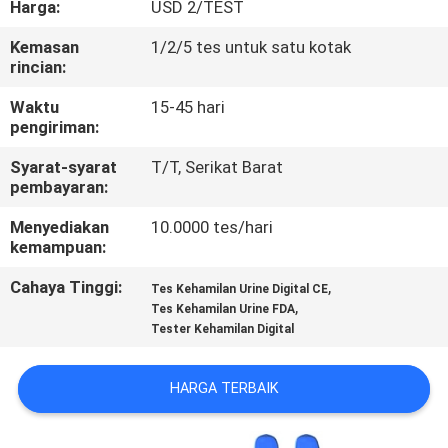
Harga:
USD 2/TEST
KUALITAS
Kemasan
1/2/5 tes untuk satu kotak
rincian:
HUBUNGI
KAMI
Waktu
15-45 hari
pengiriman:
Syarat-syarat
T/T, Serikat Barat
BERITA
pembayaran:
Menyediakan
10.0000 tes/hari
PERMINTAAN
kemampuan:
PENAWARAN
Cahaya Tinggi:
,
Tes Kehamilan Urine Digital CE
,
Tes Kehamilan Urine FDA
Tester Kehamilan Digital
SITEMAP
HARGA TERBAIK
PRIVACY
POLICY