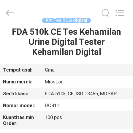
2026
Guangzhou
Decheng
Biotechnology
Co.,LTD.
Kit Tes hCG digital
All
Rights
Reserved.
FDA 510k CE Tes Kehamilan
RUMAH
Urine Digital Tester
PRODUK
Kehamilan Digital
TENTANG
Tempat asal:
Cina
KAMI
Nama merek:
MissLan
Sertifikasi:
FDA 510k, CE, ISO 13485, MDSAP
TUR
Nomor model:
DC811
PABRIK
Kuantitas min
100 pcs
Order:
KONTROL