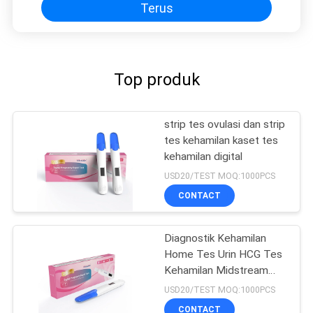
Terus
Top produk
strip tes ovulasi dan strip
tes kehamilan kaset tes
kehamilan digital
USD20/TEST MOQ:1000PCS
CONTACT
Diagnostik Kehamilan
Home Tes Urin HCG Tes
Kehamilan Midstream
Self-Test
USD20/TEST MOQ:1000PCS
CONTACT