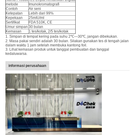
metode
Imunokromatografi
Contoh
Air seni
Ketepatan
Lebih dari 99%
Kepekaan
25mIU/ml
Sertifikat
FDA 510K, CE
Umur simpan
30 bulan
Kemasan
1 tes/kotak, 2/5 tes/kotak
1. Simpan di tempat kering pada suhu 2℃—30℃, jangan dibekukan.
2. Masa pakai sendiri adalah 30 bulan. Silakan gunakan tes di tengah jalan
dalam waktu 1 jam setelah membuka kantong foil.
3. Lihat kemasan produk untuk tanggal pembuatan dan tanggal
kedaluwarsa.
informasi perusahaan