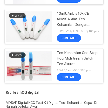
10mIU/mL 510k CE
ANVISA Alat Tes
Kehamilan Dengan
Tampilan Hasil Akurat
USD1.5-2.3/TEST MOQ:100 pcs
Digital
CONTACT
Tes Kehamilan One Step
Hcg Midstream Untuk
Tes Akurat
1.5-2.3/test MOQ:100 pcs
CONTACT
Kit Tes hCG digital
MDSAP Digital HCG Test Kit Digital Test Kehamilan Cepat Di
Rumah Deteksi Awal