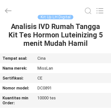
Tes
hCG
digital
supplier.
Copyright
Kit Uji LH Digital
©
2021
-
Analisis IVD Rumah Tangga
RUMAH
2025
Guangzhou
Kit Tes Hormon Luteinizing 5
Decheng
Biotechnology
Co.,LTD.
PRODUK
menit Mudah Hamil
All
Rights
Reserved.
TENTANG
Tempat asal:
Cina
KAMI
Nama merek:
MissLan
Sertifikasi:
CE
TUR
Nomor model:
DC0891
PABRIK
Kuantitas min
10000 tes
Order:
KONTROL