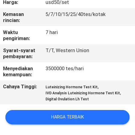
Harga:
usd50/set
KUALITAS
Kemasan
5/7/10/15/25/40tes/kotak
rincian:
HUBUNGI
KAMI
Waktu
7 hari
pengiriman:
Syarat-syarat
T/T, Western Union
BERITA
pembayaran:
Menyediakan
3500000 tes/hari
PERMINTAAN
kemampuan:
PENAWARAN
Cahaya Tinggi:
,
Luteinizing Hormone Test Kit
,
IVD Analysis Luteinizing Hormone Test Kit
Digital Ovulation Lh Test
SITEMAP
HARGA TERBAIK
PRIVACY
POLICY