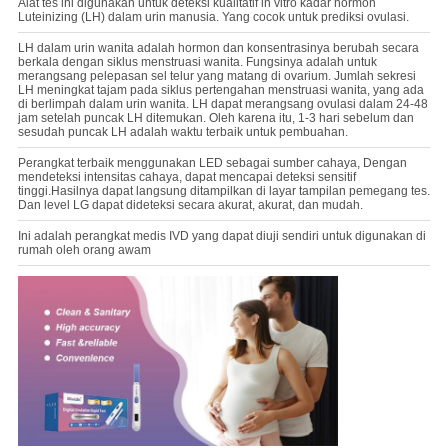
Alat tes ini digunakan untuk deteksi kualitatif in vitro kadar hormon
Luteinizing (LH) dalam urin manusia. Yang cocok untuk prediksi ovulasi.
LH dalam urin wanita adalah hormon dan konsentrasinya berubah secara
berkala dengan siklus menstruasi wanita. Fungsinya adalah untuk
merangsang pelepasan sel telur yang matang di ovarium. Jumlah sekresi
LH meningkat tajam pada siklus pertengahan menstruasi wanita, yang ada
di berlimpah dalam urin wanita. LH dapat merangsang ovulasi dalam 24-48
jam setelah puncak LH ditemukan. Oleh karena itu, 1-3 hari sebelum dan
sesudah puncak LH adalah waktu terbaik untuk pembuahan.
Perangkat terbaik menggunakan LED sebagai sumber cahaya, Dengan
mendeteksi intensitas cahaya, dapat mencapai deteksi sensitif
tinggi.Hasilnya dapat langsung ditampilkan di layar tampilan pemegang tes.
Dan level LG dapat dideteksi secara akurat, akurat, dan mudah.
Ini adalah perangkat medis IVD yang dapat diuji sendiri untuk digunakan di
rumah oleh orang awam